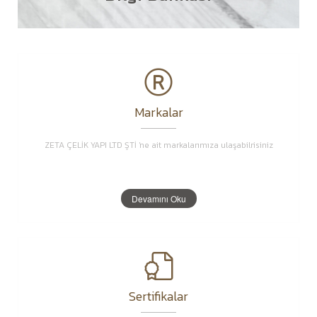
Markalar
ZETA ÇELİK YAPI LTD ŞTİ 'ne ait markalarımıza ulaşabilrisiniz
Devamını Oku
Sertifikalar