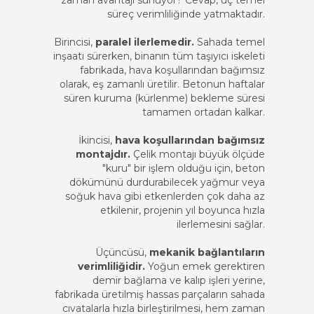
zaman avantajı sunuyor? Cevap, üç temel
süreç verimliliğinde yatmaktadır.
Birincisi,
paralel ilerlemedir.
Sahada temel
inşaatı sürerken, binanın tüm taşıyıcı iskeleti
fabrikada, hava koşullarından bağımsız
olarak, eş zamanlı üretilir. Betonun haftalar
süren kuruma (kürlenme) bekleme süresi
tamamen ortadan kalkar.
İkincisi,
hava koşullarından bağımsız
montajdır.
Çelik montajı büyük ölçüde
"kuru" bir işlem olduğu için, beton
dökümünü durdurabilecek yağmur veya
soğuk hava gibi etkenlerden çok daha az
etkilenir, projenin yıl boyunca hızla
ilerlemesini sağlar.
Üçüncüsü,
mekanik bağlantıların
verimliliğidir.
Yoğun emek gerektiren
demir bağlama ve kalıp işleri yerine,
fabrikada üretilmiş hassas parçaların sahada
cıvatalarla hızla birleştirilmesi, hem zaman